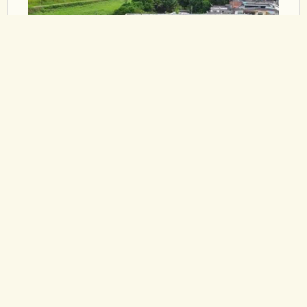
10/06/2026
DPRJ GARANTE LIMINAR PARA
CONVOCAÇÃO DE APROVADOS
E PRORROGAÇÃO DE
CONCURSO EM RIO BONITO
A medida foi proposta pelo Sexto Núcleo Regional