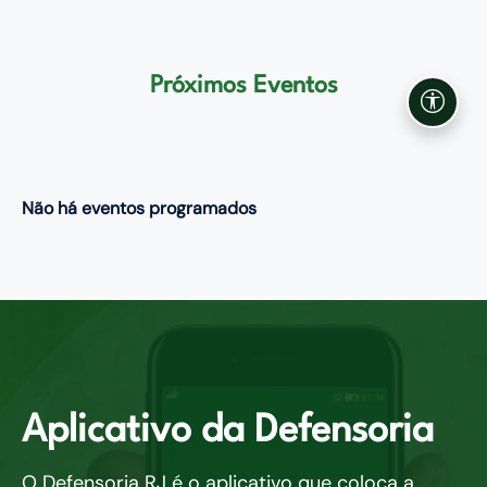
Próximos Eventos
Acessi
Não há eventos programados
Aplicativo da Defensoria
O Defensoria RJ é o aplicativo que coloca a