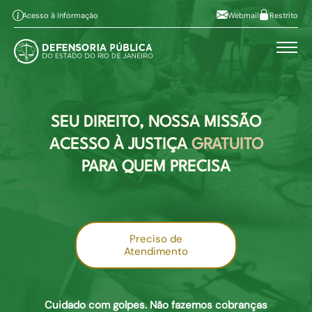
Pular para o conteúdo principal
Ir ao conteúdo
Ir ao menu
Alt+1
Alt+2
Acesso à Informação
Webmail
Restrito
Ir à busca
Alto contraste
Alt+3
Alt+4
A
Aumentar fonte
Alt+6
A
Diminuir fonte
Mapa do site
Alt+7
SEU DIREITO, NOSSA MISSÃO
ACESSO À JUSTIÇA
GRATUITO
PARA QUEM PRECISA
Preciso de
Atendimento
Cuidado com golpes. Não fazemos cobranças