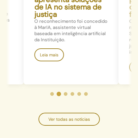
de IA no sistema de
co
justiça
fav
 de
mpos
O reconhecimento foi concedido
O Mi
à MarIA, assistente virtual
no e
baseada em inteligência artificial
Supr
da Instituição.
reco
just
imed
Leia mais
Le
Ver todas as notícias