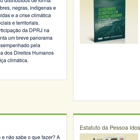
 distribuídos de forma
bres, negras, indígenas e
idas e a crise climática
ais e territoriais.
rticipação da DPRJ na
enta um breve panorama
desempenhado pela
sa dos Direitos Humanos
iça climática.
Estatuto da Pessoa Ido
e não sabe o que fazer? A