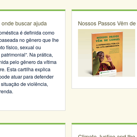
a onde buscar ajuda
Nossos Passos Vêm de L
doméstica é definida como
baseada no gênero que lhe
to físico, sexual ou
patrimonial”. Na prática,
inida pelo gênero da vítima
e. Esta cartilha explica
pode atuar para defender
situação de violência,
renda.
Climate Justice and the 