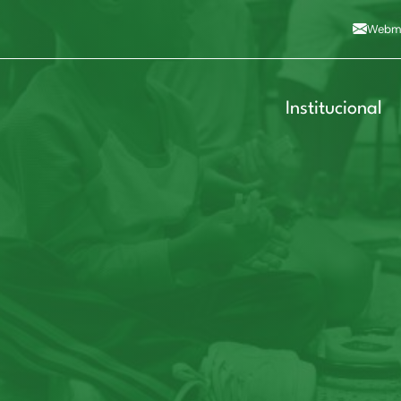
Alto contraste
A
Aumentar fonte
A
Dimin
3
Alt+4
Alt+6
Webma
Institucional