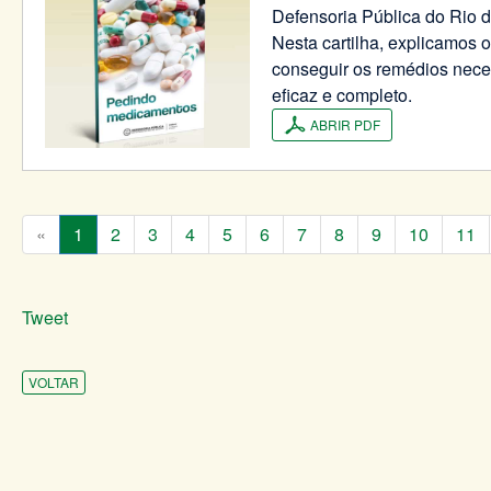
Defensoria Pública do Rio d
Nesta cartilha, explicamos 
conseguir os remédios neces
eficaz e completo.
ABRIR PDF
«
1
2
3
4
5
6
7
8
9
10
11
Tweet
VOLTAR