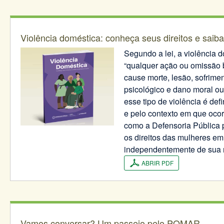
Violência doméstica: conheça seus direitos e saib
Segundo a lei, a violência 
“qualquer ação ou omissão 
cause morte, lesão, sofrimen
psicológico e dano moral ou 
esse tipo de violência é def
e pelo contexto em que ocorr
como a Defensoria Pública 
os direitos das mulheres em 
independentemente de sua 
ABRIR PDF
Vamos conversar? Um passeio pelo POMAR