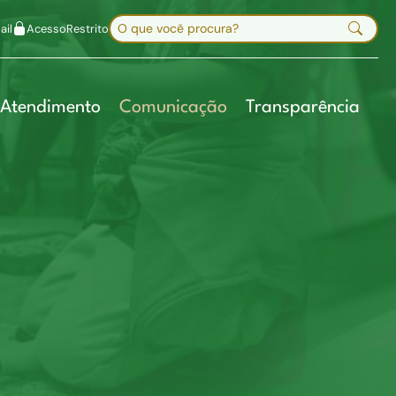
uir fonte
Mapa do site
Alt+7
Buscar no site
il
Acesso
Restrito
Digite sua busca e pressione Enter
Atendimento
Comunicação
Transparência