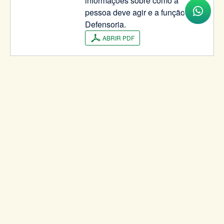
informações sobre como a
pessoa deve agir e a função da
Defensoria.
ABRIR PDF
«
1
2
3
4
5
6
7
8
9
10
11
12
»
Tweet
VOLTAR