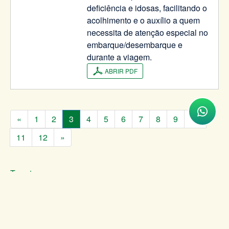
deficiência e idosas, facilitando o
acolhimento e o auxílio a quem
necessita de atenção especial no
embarque/desembarque e
durante a viagem.
ABRIR PDF
«
1
2
3
4
5
6
7
8
9
10
11
12
»
Tweet
VOLTAR