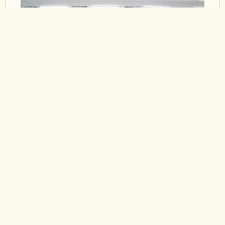
12/12/2025
DPRJ CELEBRA FORMATURA
DO PROJETO ACELERANDO A
ESCOLARIDADE
Projeto tem iniciativa voltada para evasão escolar
com pessoas em situação de rua