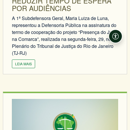
REDUZIR TEMPO DE ESPERA
POR AUDIÊNCIAS
A 1ª Subdefensora Geral, Maria Luiza de Luna,
representou a Defensoria Pública na assinatura do
termo de cooperação do projeto “Presença do Juiz
na Comarca”, realizada na segunda-feira, 29, no
Acessi
Plenário do Tribunal de Justiça do Rio de Janeiro
(TJ-RJ)
LEIA MAIS