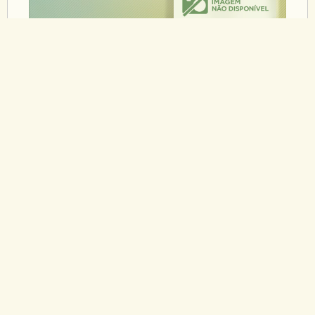
26/04/2013
NUTH ORGANIZA MUTIRÃO
PARA REGISTRO DE POSSE DE
IMÓVEIS NO VIDIGAL
O coordenador do Núcleo de Terras e Habitação
(Nuth), Francisco Horta Filho, se reuniu, no último
dia 20, na comunidade do Vidigal, zona sul do Rio
de Janeiro, com o Instituto Novo Brasil pelo
Carimbo Solidário e a associação de moradores
local, de modo a definir como será realizado
mutirão para o registro de posse dos imóveis da
área.
LEIA MAIS