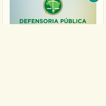
15/07/2015
2º ENCONTRO DO CURSO DE
CAPACITAÇÃO POLÍTICA DE
DROGAS ACONTECE NO DIA 17
Nesta sexta-feira (17) acontece a segunda
atividade do Curso de Capacitação de Política de
Drogas promovido pela Defensoria Pública do
Estado do Rio de Janeiro em parceria com a