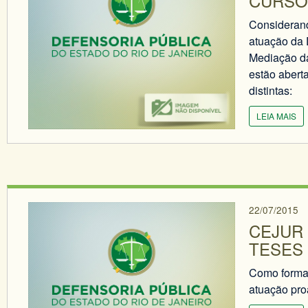
CURSO
Considerand
atuação da 
Mediação da
estão aberta
distintas:
LEIA MAIS
22/07/2015
CEJUR
TESES 
Como forma 
atuação proa