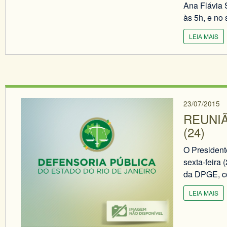
Ana Flávia 
às 5h, e no 
LEIA MAIS
23/07/2015
REUNI
(24)
O President
sexta-feira 
da DPGE, co
LEIA MAIS