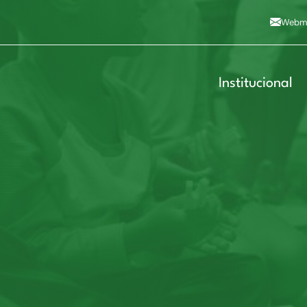
Alto contraste
A
Aumentar fonte
A
Dimin
3
Alt+4
Alt+6
Webma
Institucional