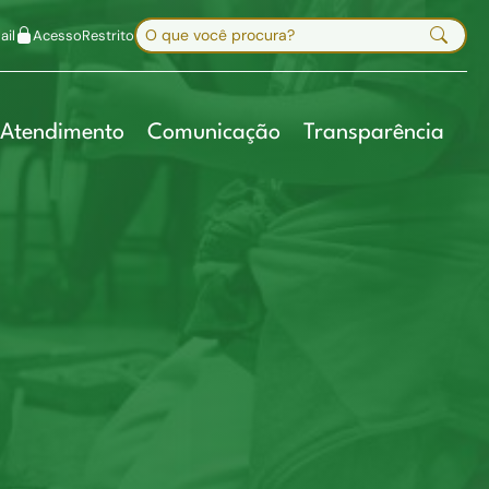
uir fonte
Mapa do site
Alt+7
Buscar no site
il
Acesso
Restrito
Digite sua busca e pressione Enter
Atendimento
Comunicação
Transparência