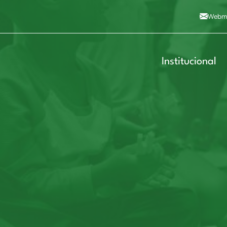
Alto contraste
A
Aumentar fonte
A
Dimin
3
Alt+4
Alt+6
Webma
Institucional