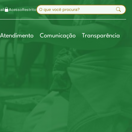
uir fonte
Mapa do site
Alt+7
Buscar no site
il
Acesso
Restrito
Digite sua busca e pressione Enter
Atendimento
Comunicação
Transparência