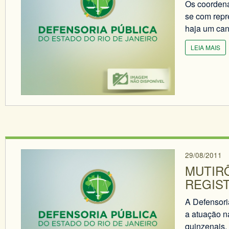
Os coordena
se com repr
haja um can
LEIA MAIS
29/08/2011
MUTIR
REGIS
A Defensoria
a atuação n
quinzenais, 