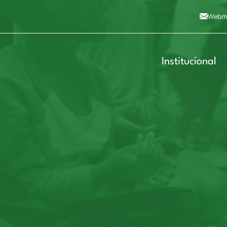
Alto contraste
A
Aumentar fonte
A
Dimin
3
Alt+4
Alt+6
Webma
Institucional