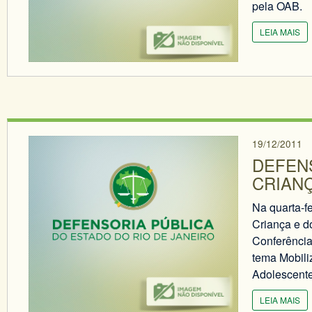
pela OAB.
LEIA MAIS
19/12/2011
DEFENS
CRIAN
Na quarta-f
Criança e d
Conferência 
tema Mobili
Adolescente
LEIA MAIS