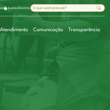
uir fonte
Mapa do site
Alt+7
Buscar no site
il
Acesso
Restrito
Digite sua busca e pressione Enter
Atendimento
Comunicação
Transparência