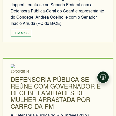
Joppert, reuniu-se no Senado Federal com a
Defensora Pública-Geral do Ceará e representante
do Condege, Andréa Coelho, e com o Senador
Inácio Arruda (PC do B/CE).
LEIA MAIS
20/03/2014
DEFENSORIA PÚBLICA SE
Acessi
REÚNE COM GOVERNADOR E
RECEBE FAMILIARES DE
MULHER ARRASTADA POR
CARRO DA PM
A Defensoria Pública do Rio, através do 2º