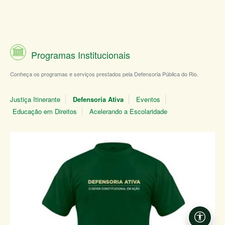
Programas Institucionais
Conheça os programas e serviços prestados pela Defensoria Pública do Rio.
Justiça Itinerante
Defensoria Ativa
Eventos
Educação em Direitos
Acelerando a Escolaridade
Acessi