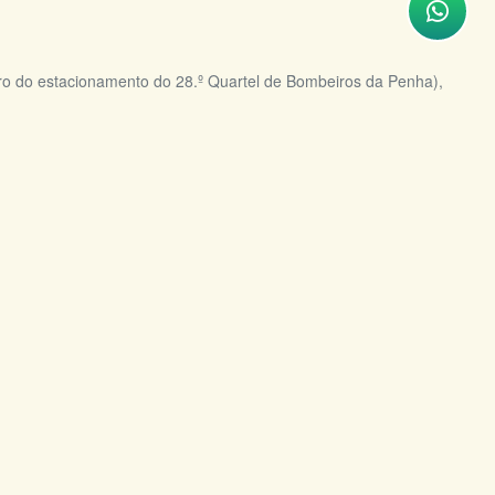
ro do estacionamento do 28.º Quartel de Bombeiros da Penha),
tório do RCPN – 3.º Distrito de Nova Iguaçu) – Vila de Cava – Nova
Av. Bacaxá, s/nº com a Estrada do Encanamento, s/nº, Cosmos,
bé RJ