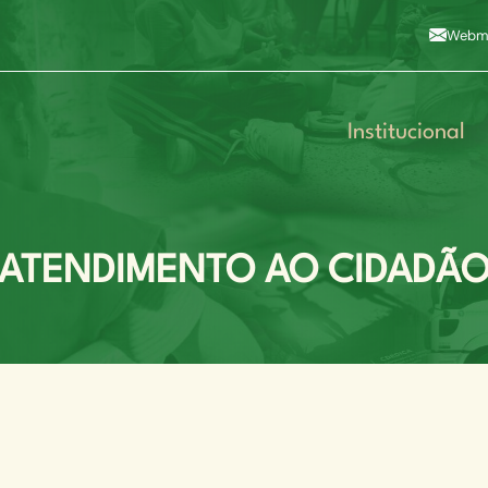
Alto contraste
A
Aumentar fonte
A
Dimin
3
Alt+4
Alt+6
Webma
Institucional
ATENDIMENTO AO CIDADÃ