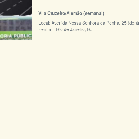
Vila Cruzeiro/Alemão (semanal)
Local: Avenida Nossa Senhora da Penha, 25 (dent
Penha – Rio de Janeiro, RJ.
Vila de Cava - Nova Iguaçu (semanal)
Local: Praça Vila de Cava, s/n.º (em frente ao car
Iguaçu / RJ.
Campo Grande (semanal)
Local: Praça de Santa Margarida, na rotatória da 
Campo Grande, Rio de Janeiro RJ
Aperibé (quinzenal)
Local: Praça Francisco Blanc, s/n – Centro – Aperi