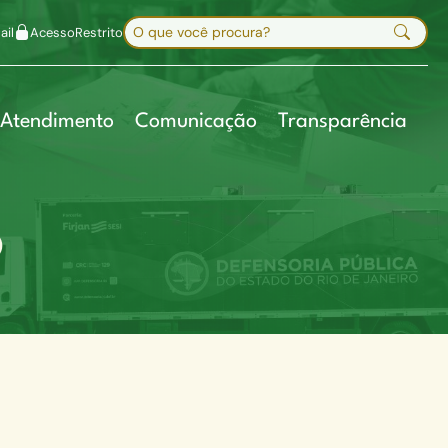
uir fonte
Mapa do site
Alt+7
Buscar no site
il
Acesso
Restrito
Digite sua busca e pressione Enter
Atendimento
Comunicação
Transparência
O