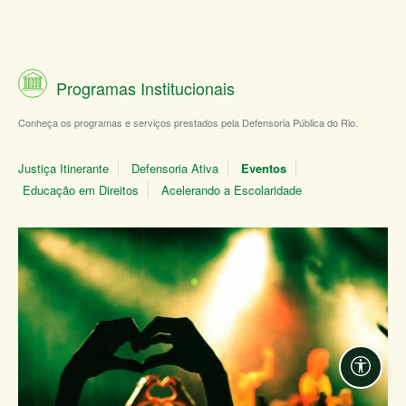
Programas Institucionais
Conheça os programas e serviços prestados pela Defensoria Pública do Rio.
Justiça Itinerante
Defensoria Ativa
Eventos
Educação em Direitos
Acelerando a Escolaridade
Acessi