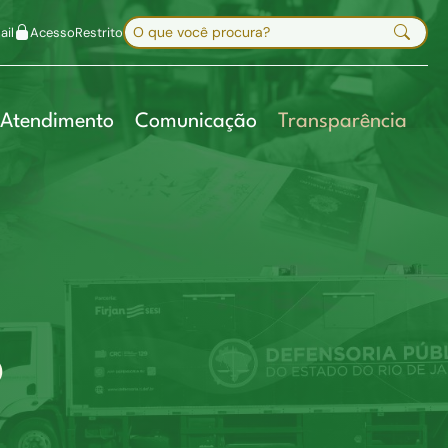
uir fonte
Mapa do site
Alt+7
Buscar no site
il
Acesso
Restrito
Digite sua busca e pressione Enter
Atendimento
Comunicação
Transparência
O