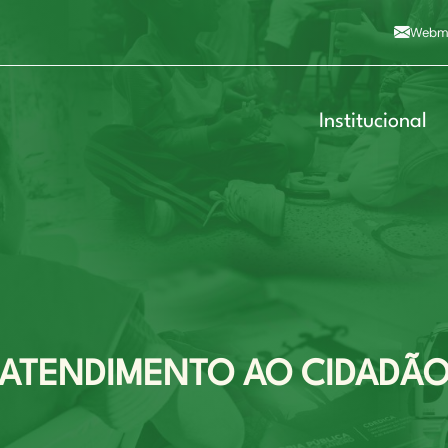
Alto contraste
A
Aumentar fonte
A
Dimin
3
Alt+4
Alt+6
Webma
Institucional
ATENDIMENTO AO CIDADÃ