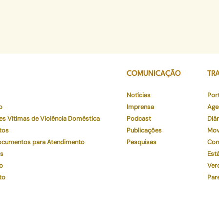
COMUNICAÇÃO
TR
Notícias
Por
o
Imprensa
Age
es Vítimas de Violência Doméstica
Podcast
Diár
tos
Publicações
Mov
Documentos para Atendimento
Pesquisas
Con
os
Está
o
Ver
to
Par