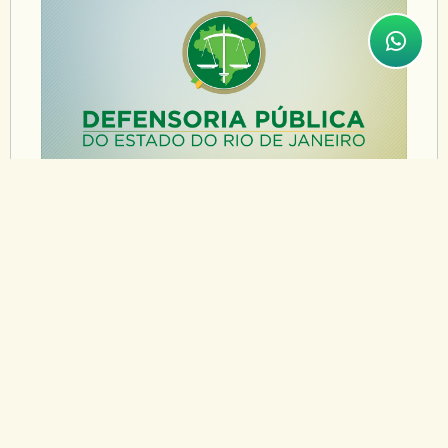
28/11/2013
SEXOLOGIA FORENSE É TEMA
DE CICLO DE PALESTRAS
SOBRE PERÍCIA TÉCNICA
Defensores Públicos participaram, na sexta-feira,
25, da palestra “Sexologia Forense”, ministrada