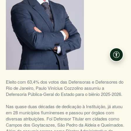
Acessi
Eleito com 63,4% dos votos das Defensoras e Defensores do
Rio de Janeiro, Paulo Vinícius Cozzolino assumiu a
Defensoria Pública-Geral do Estado para o biênio 2025-2026.
Nas quase duas décadas de dedicação à Instituição, já atuou
em 28 municípios fluminenses e passou por órgãos com
diversas atribuições. Foi Defensor Titular em cidades como
Campos dos Goytacazes, São Pedro da Aldeia e Queimados.
Além de assumir cargos como Diretor Administrativo da