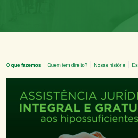
O que fazemos
Quem tem direito?
Nossa história
Es