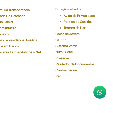
tal Da Transparência
Proteção de Dados
Aviso de Privacidade
nda Do Defensor
Política de Cookies
io Oficial
Termos de Uso
imentação
Coisa de Jovem
curso
CEJUR
gio e Residência Jurídica
Sistema Verde
de em Dados
Num Clique
eceres Farmacêuticos - NAF
Preserve
Validador de Documentos
Contracheque
Pec