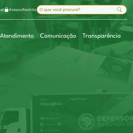
uir fonte
Mapa do site
Alt+7
Buscar no site
il
Acesso
Restrito
Digite sua busca e pressione Enter
Atendimento
Comunicação
Transparência