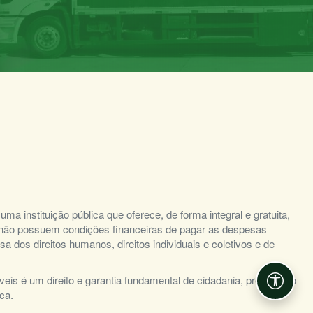
a instituição pública que oferece, de forma integral e gratuita,
e não possuem condições financeiras de pagar as despesas
 dos direitos humanos, direitos individuais e coletivos e de
veis é um direito e garantia fundamental de cidadania, prevista no
Acessib
ca.