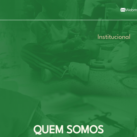
Alto contraste
A
Aumentar fonte
A
Dimin
3
Alt+4
Alt+6
Webma
Institucional
QUEM SOMOS