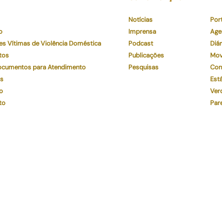
Notícias
Por
o
Imprensa
Age
es Vítimas de Violência Doméstica
Podcast
Diár
tos
Publicações
Mov
Documentos para Atendimento
Pesquisas
Con
os
Está
o
Ver
to
Par