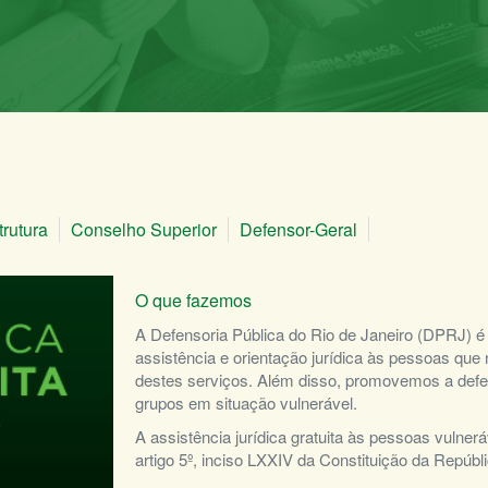
trutura
Conselho Superior
Defensor-Geral
O que fazemos
A Defensoria Pública do Rio de Janeiro (DPRJ) é um
assistência e orientação jurídica às pessoas qu
destes serviços. Além disso, promovemos a defesa
grupos em situação vulnerável.
A assistência jurídica gratuita às pessoas vulnerá
artigo 5º, inciso LXXIV da Constituição da Repúbli