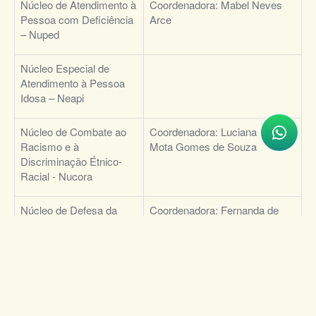
Núcleo de Atendimento à
Coordenadora: Mabel Neves
Pessoa com Deficiência
Arce
– Nuped
Núcleo Especial de
Atendimento à Pessoa
Idosa – Neapi
Núcleo de Combate ao
Coordenadora: Luciana da
Racismo e à
Mota Gomes de Souza
Discriminação Étnico-
Racial - Nucora
Núcleo de Defesa da
Coordenadora: Fernanda de
Diversidade Sexual e
Souza Lima
Direitos Homoafetivos –
Nudiversis
Núcleo de Defesa dos
Coordenadora: Thais dos
Direitos da Mulher –
Santos Lima