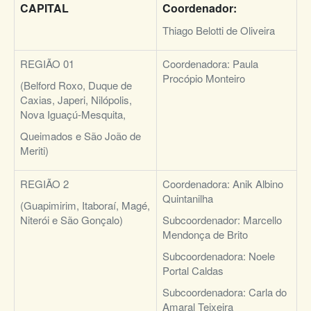
CAPITAL
Coordenador:
Thiago Belotti de Oliveira
REGIÃO 01
Coordenadora:
Paula
Procópio Monteiro
(Belford Roxo, Duque de
Caxias, Japeri, Nilópolis,
Nova Iguaçú-Mesquita,
Queimados e São João de
Meriti)
REGIÃO 2
Coordenadora:
Anik Albino
Quintanilha
(Guapimirim, Itaboraí, Magé,
Niterói e São Gonçalo)
Subcoordenador:
Marcello
Mendonça de Brito
Subcoordenadora:
Noele
Portal Caldas
Subcoordenadora:
Carla do
Amaral Teixeira