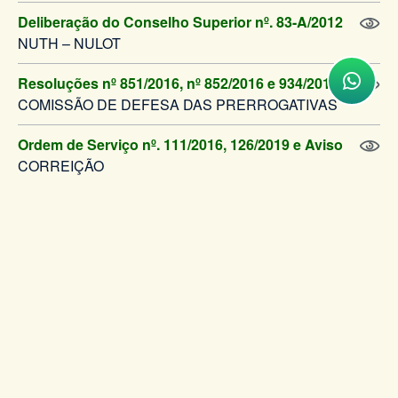
Deliberação do Conselho Superior nº. 83-A/2012
NUTH – NULOT
Resoluções nº 851/2016, nº 852/2016 e 934/2018.
COMISSÃO DE DEFESA DAS PRERROGATIVAS
Ordem de Serviço nº. 111/2016, 126/2019 e Aviso
CORREIÇÃO
Resoluções nº 825/2016 e nº 926/2018.
AFASTAMENTO PARA ESTUDOS
Ordem de Serviço nº 110/2016
DIVISÃO DE TRABALHO JUNTO ÀS CÂMARAS
Resolução nº. 772/2015 e AVISO de 07/02/2017.
AUDIÊNCIAS POR VIDEOCONFERÊNCIA
Resolução nº 740/2014, nº 925/2018 e Resolução