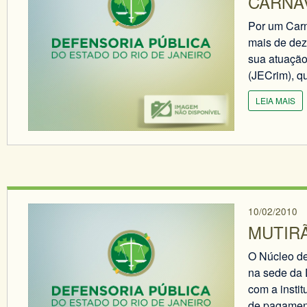
CARNA
Por um Carn
mais de dez
sua atuação
(JECrim), q
LEIA MAIS
10/02/2010
MUTIR
O Núcleo de
na sede da 
com a instit
de pagament