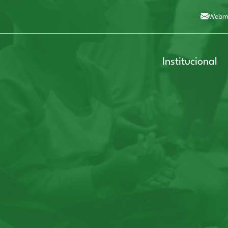
Alto contraste
A
Aumentar fonte
A
Dimin
3
Alt+4
Alt+6
Webma
Institucional