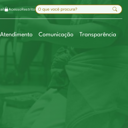
uir fonte
Mapa do site
Alt+7
Buscar no site
il
Acesso
Restrito
Digite sua busca e pressione Enter
Atendimento
Comunicação
Transparência