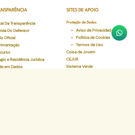
ANSPARÊNCIA
SITES DE APOIO
tal Da Transparência
Proteção de Dados
Aviso de Privacidade
nda Do Defensor
Política de Cookies
io Oficial
Termos de Uso
imentação
Coisa de Jovem
curso
CEJUR
gio e Residência Jurídica
Sistema Verde
de em Dados
Num Clique
eceres Farmacêuticos - NAF
Preserve
Validador de Documentos
Contracheque
Pec