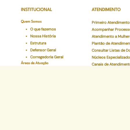
INSTITUCIONAL
ATENDIMENTO
Quem Somos
Primeiro Atendimento
O que fazemos
Acompanhar Process
Nossa História
Atendimento a Mulher
Estrutura
Plantão de Atendimen
Defensor Geral
Consultar Listas de 
Corregedoria Geral
Núcleos Especializad
Áreas de Atuação
Canais de Atendiment
Onde atuamos
Preciso de Atendimen
Áreas
Carta de Serviços
Conselho Superior
Ouvidoria Geral
Legislações
Programas Institucionais
Justiça Itinerante
Defensoria Ativa
Eventos