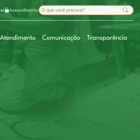
uir fonte
Mapa do site
Alt+7
Buscar no site
il
Acesso
Restrito
Digite sua busca e pressione Enter
Atendimento
Comunicação
Transparência