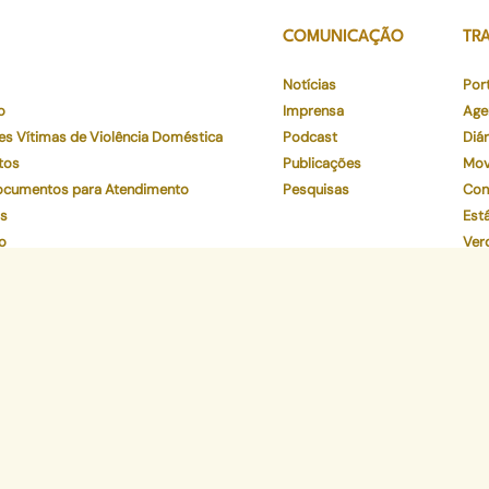
COMUNICAÇÃO
TR
Notícias
Por
o
Imprensa
Age
es Vítimas de Violência Doméstica
Podcast
Diár
tos
Publicações
Mov
Documentos para Atendimento
Pesquisas
Con
os
Está
o
Ver
to
Par