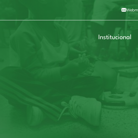
Alto contraste
A
Aumentar fonte
A
Dimin
3
Alt+4
Alt+6
Webma
Institucional