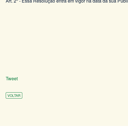
Art. 2° - Essa Resolução entra em vigor na data da sua Publ
Tweet
VOLTAR