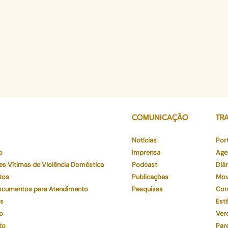
COMUNICAÇÃO
TR
Notícias
Por
o
Imprensa
Age
es Vítimas de Violência Doméstica
Podcast
Diár
tos
Publicações
Mov
Documentos para Atendimento
Pesquisas
Con
os
Está
o
Ver
to
Par