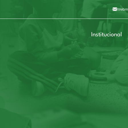
Alto contraste
A
Aumentar fonte
A
Dimin
3
Alt+4
Alt+6
Webma
Institucional