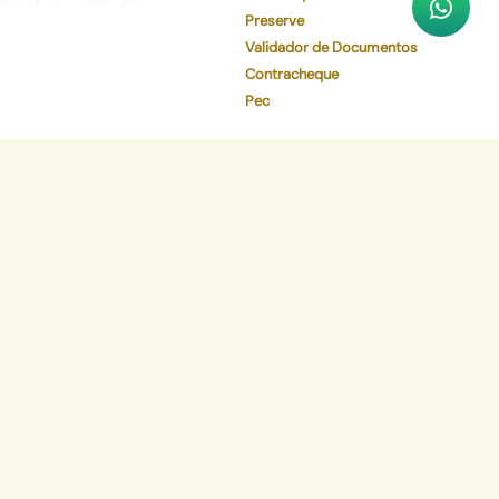
Preserve
Validador de Documentos
Contracheque
Pec
Faça o download de nosso aplicativo
App Store
Google Play