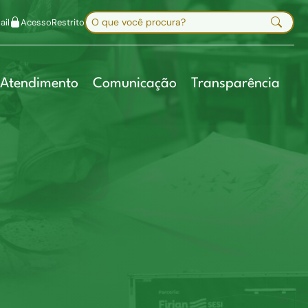
uir fonte
Mapa do site
Alt+7
Buscar no site
il
Acesso
Restrito
Digite sua busca e pressione Enter
Atendimento
Comunicação
Transparência