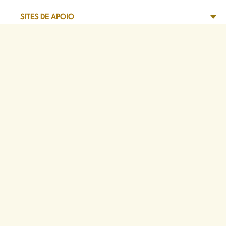
SITES DE APOIO
Sede Administrativa
Avenida Marechal Câmara, 314
CEP 20020-080 - Centro, RJ
Tel: (21) 2332-6224
Faça o download de nosso aplicativo
App Store
Google Play