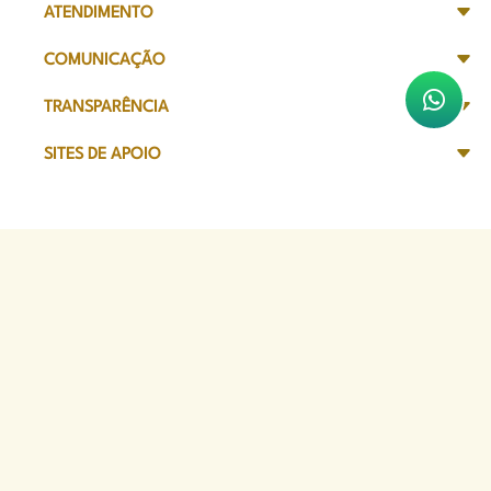
ATENDIMENTO
COMUNICAÇÃO
TRANSPARÊNCIA
SITES DE APOIO
Sede Administrativa
Avenida Marechal Câmara, 314
CEP 20020-080 - Centro, RJ
Tel: (21) 2332-6224