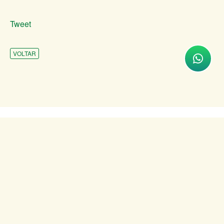
Tweet
VOLTAR
INSTITUCIONAL
ATENDIMENTO
COMUNICAÇÃO
TRANSPARÊNCIA
SITES DE APOIO