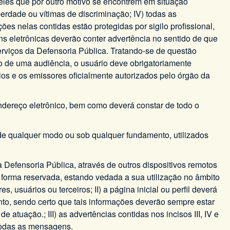
les que por outro motivo se encontrem em situação
erdade ou vítimas de discriminação; IV) todas as
s nelas contidas estão protegidas por sigilo profissional,
s eletrônicas deverão conter advertência no sentido de que
erviços da Defensoria Pública. Tratando-se de questão
 de uma audiência, o usuário deve obrigatoriamente
ios e os emissores oficialmente autorizados pelo órgão da
endereço eletrônico, bem como deverá constar de todo o
 de qualquer modo ou sob qualquer fundamento, utilizados
 Defensoria Pública, através de outros dispositivos remotos
de forma reservada, estando vedada a sua utilização no âmbito
suários ou terceiros; II) a página inicial ou perfil deverá
nto, sendo certo que tais informações deverão sempre estar
uação.; III) as advertências contidas nos incisos III, IV e
m todas as mensagens.