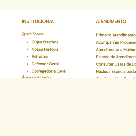
INSTITUCIONAL
ATENDIMENTO
Quem Somos
Primeiro Atendimento
O que fazemos
Acompanhar Process
Nossa História
Atendimento a Mulher
Estrutura
Plantão de Atendimen
Defensor Geral
Consultar Listas de 
Corregedoria Geral
Núcleos Especializad
Áreas de Atuação
Canais de Atendiment
Onde atuamos
Preciso de Atendimen
Áreas
Carta de Serviços
Conselho Superior
Ouvidoria Geral
Legislações
Programas Institucionais
Justiça Itinerante