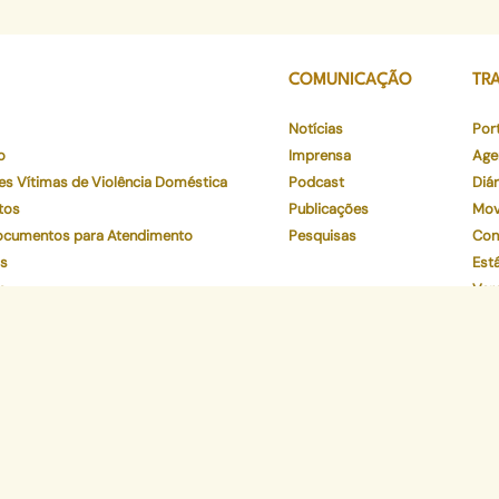
COMUNICAÇÃO
TR
Notícias
Por
o
Imprensa
Age
es Vítimas de Violência Doméstica
Podcast
Diár
tos
Publicações
Mov
Documentos para Atendimento
Pesquisas
Con
os
Está
o
Ver
to
Par