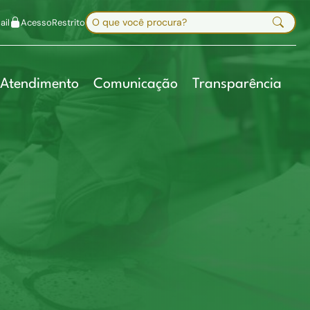
uir fonte
Mapa do site
Alt+7
Buscar no site
il
Acesso
Restrito
Digite sua busca e pressione Enter
Atendimento
Comunicação
Transparência