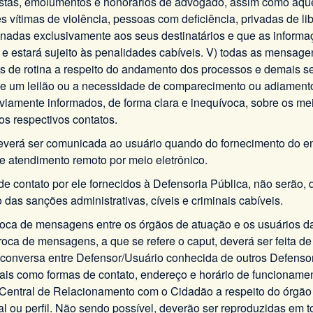
stas, emolumentos e honorários de advogado, assim como àque
 vítimas de violência, pessoas com deficiência, privadas de lib
adas exclusivamente aos seus destinatários e que as informaçõe
 estará sujeito às penalidades cabíveis. V) todas as mensagen
ões de rotina a respeito do andamento dos processos e demais s
de um leilão ou a necessidade de comparecimento ou adiamento
eviamente informados, de forma clara e inequívoca, sobre os me
s respectivos contatos.
º, deverá ser comunicada ao usuário quando do fornecimento do 
e atendimento remoto por meio eletrônico.
de contato por ele fornecidos à Defensoria Pública, não serão,
 das sanções administrativas, cíveis e criminais cabíveis.
 troca de mensagens entre os órgãos de atuação e os usuários da
troca de mensagens, a que se refere o caput, deverá ser feita 
versa entre Defensor/Usuário conhecida de outros Defensores, u
tais como formas de contato, endereço e horário de funcioname
ral de Relacionamento com o Cidadão a respeito do órgão de at
icial ou perfil. Não sendo possível, deverão ser reproduzidas e