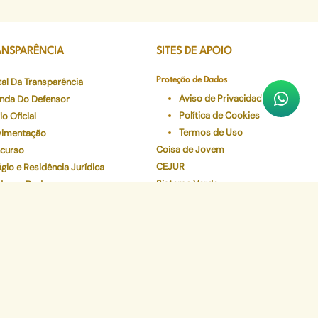
ANSPARÊNCIA
SITES DE APOIO
tal Da Transparência
Proteção de Dados
Aviso de Privacidade
nda Do Defensor
Política de Cookies
io Oficial
Termos de Uso
imentação
Coisa de Jovem
curso
CEJUR
gio e Residência Jurídica
Sistema Verde
de em Dados
Num Clique
eceres Farmacêuticos - NAF
Preserve
Validador de Documentos
Contracheque
Pec