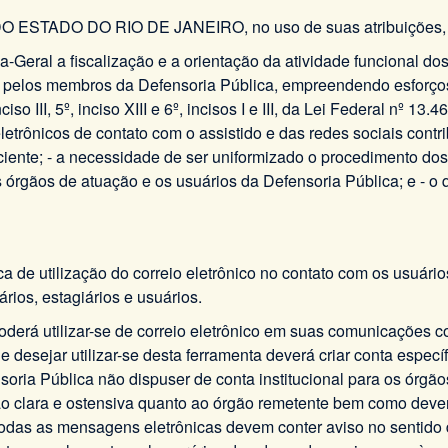
TADO DO RIO DE JANEIRO, no uso de suas atribuições,
eral a fiscalização e a orientação da atividade funcional dos
do pelos membros da Defensoria Pública, empreendendo esforço
iso III, 5º, inciso XIII e 6º, incisos I e III, da Lei Federal nº 1
eletrônicos de contato com o assistido e das redes sociais con
ficiente; - a necessidade de ser uniformizado o procedimento d
 órgãos de atuação e os usuários da Defensoria Pública; e - o
tica de utilização do correio eletrônico no contato com os usuá
rios, estagiários e usuários.
 poderá utilizar-se de correio eletrônico em suas comunicações 
e desejar utilizar-se desta ferramenta deverá criar conta especí
ria Pública não dispuser de conta institucional para os órgãos
ção clara e ostensiva quanto ao órgão remetente bem como deve
) todas as mensagens eletrônicas devem conter aviso no sentido 