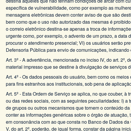
destina àqueles que não tenham condições de arcar com cu
específica de vulnerabilidade, como por exemplo as mulheres
mensagens eletrônicas devem conter aviso de que são destin
bem como que o uso não autorizado das mesmas é proibido e
o correio eletrônico destina-se apenas a troca de informaç
urgente como, por exemplo, o advento de um prazo, a data 
procurar o atendimento presencial; VI) os usuários serão pr
Defensoria Pública para envio de comunicações, indicando o
Art. 3º - A advertência, mencionada no inciso IV, do art. 2
material impresso que se destine à divulgação de serviços d
Art. 4º - Os dados pessoais do usuário, bem como os meios 
para fins estranhos aos institucionais, sob pena de aplicação
Art. 5º - Esta Ordem de Serviço se aplica, no que couber, à
ou das redes sociais, com as seguintes peculiaridades: I) a 
de grupos ou outros mecanismos que tornem o conteúdo da con
conter as informações genéricas sobre o órgão de atuação, 
em consonância com ao que consta no Banco de Dados da Cent
V, do art. 2º, poderão, de igual forma, constar da página in