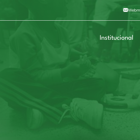
Alto contraste
A
Aumentar fonte
A
Dimin
3
Alt+4
Alt+6
Webma
Institucional