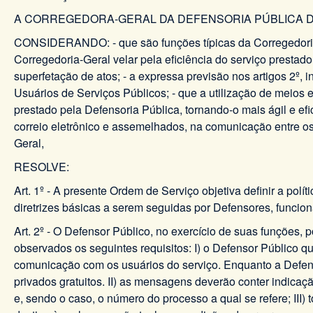
A CORREGEDORA-GERAL DA DEFENSORIA PÚBLICA DO ES
CONSIDERANDO: - que são funções típicas da Corregedoria-G
Corregedoria-Geral velar pela eficiência do serviço presta
superfetação de atos; - a expressa previsão nos artigos 2º, inc
Usuários de Serviços Públicos; - que a utilização de meios 
prestado pela Defensoria Pública, tornando-o mais ágil e e
correio eletrônico e assemelhados, na comunicação entre os
Geral,
RESOLVE:
Art. 1º - A presente Ordem de Serviço objetiva definir a polí
diretrizes básicas a serem seguidas por Defensores, funcioná
Art. 2º - O Defensor Público, no exercício de suas funções,
observados os seguintes requisitos: I) o Defensor Público qu
comunicação com os usuários do serviço. Enquanto a Defenso
privados gratuitos. II) as mensagens deverão conter indica
e, sendo o caso, o número do processo a qual se refere; III