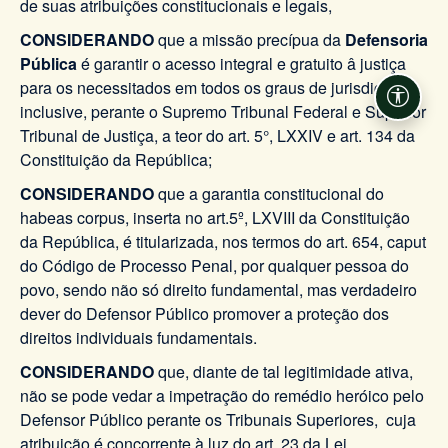
de suas atribuições constitucionais e legais,
CONSIDERANDO
que a missão precípua da
Defensoria
Pública
é garantir o acesso integral e gratuito â justiça
para os necessitados em todos os graus de jurisdição,
Acessi
inclusive, perante o Supremo Tribunal Federal e Superior
Tribunal de Justiça, a teor do art. 5°, LXXIV e art. 134 da
Constituição da República;
CONSIDERANDO
que a garantia constitucional do
habeas corpus, inserta no art.5º, LXVIII da Constituição
da República, é titularizada, nos termos do art. 654, caput
do Código de Processo Penal, por qualquer pessoa do
povo, sendo não só direito fundamental, mas verdadeiro
dever do Defensor Público promover a proteção dos
direitos individuais fundamentais.
CONSIDERANDO
que, diante de tal legitimidade ativa,
não se pode vedar a impetração do remédio heróico pelo
Defensor Público perante os Tribunais Superiores, cuja
atribuição é concorrente à luz do art. 23 da Lei