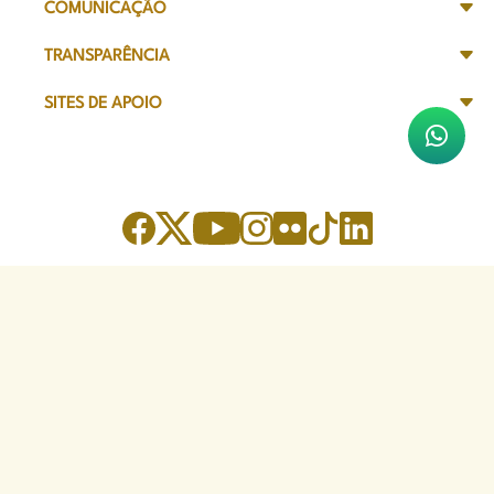
COMUNICAÇÃO
TRANSPARÊNCIA
SITES DE APOIO
Sede Administrativa
Avenida Marechal Câmara, 314
CEP 20020-080 - Centro, RJ
Tel: (21) 2332-6224
Faça o download de nosso aplicativo