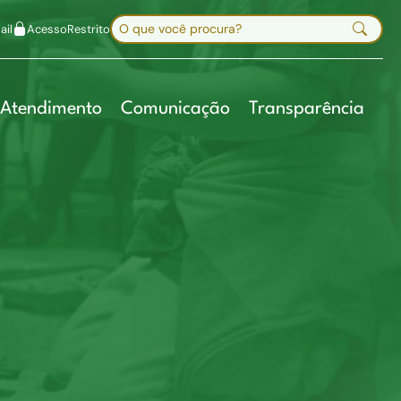
uir fonte
Mapa do site
Alt+7
Buscar no site
il
Acesso
Restrito
Digite sua busca e pressione Enter
Atendimento
Comunicação
Transparência