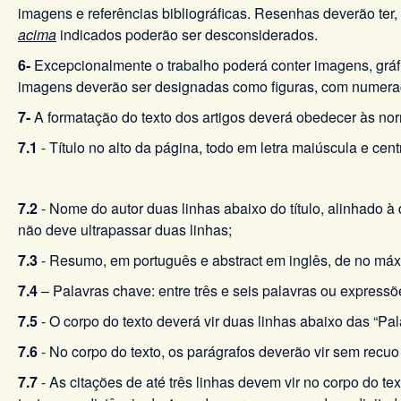
imagens e referências bibliográficas. Resenhas deverão ter
acima
indicados poderão ser desconsiderados.
6-
Excepcionalmente o trabalho poderá conter imagens, gráf
imagens deverão ser designadas como figuras, com numeraçã
7-
A formatação do texto dos artigos deverá obedecer às n
7.1
- Título no alto da página, todo em letra maiúscula e cent
7.2
- Nome do autor duas linhas abaixo do título, alinhado à
não deve ultrapassar duas linhas;
7.3
- Resumo, em português e abstract em inglês, de no máxi
7.4
– Palavras chave: entre três e seis palavras ou express
7.5
- O corpo do texto deverá vir duas linhas abaixo das “Pa
7.6
- No corpo do texto, os parágrafos deverão vir sem recu
7.7
- As citações de até três linhas devem vir no corpo do 