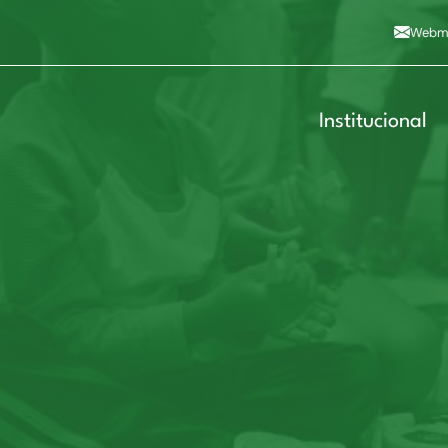
Alto contraste
A
Aumentar fonte
A
Dimin
3
Alt+4
Alt+6
Webma
Institucional