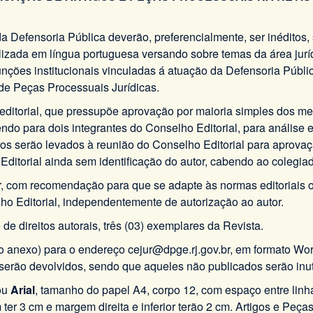
a Defensoria Pública deverão, preferencialmente, ser inéditos, s
lizada em língua portuguesa versando sobre temas da área jurí
unções institucionais vinculadas á atuação da Defensoria Públ
 de Peças Processuais Jurídicas.
ditorial, que pressupõe aprovação por maioria simples dos me
ndo para dois integrantes do Conselho Editorial, para análise
ros serão levados à reunião do Conselho Editorial para aprovaç
ditorial ainda sem identificação do autor, cabendo ao colegiad
or, com recomendação para que se adapte às normas editoriais o
o Editorial, independentemente de autorização ao autor.
 de direitos autorais, três (03) exemplares da Revista.
vo anexo) para o endereço cejur@dpge.rj.gov.br, em formato W
 serão devolvidos, sendo que aqueles não publicados serão inut
ou
Arial
, tamanho do papel A4, corpo 12, com espaço entre linha
r 3 cm e margem direita e inferior terão 2 cm. Artigos e Peças