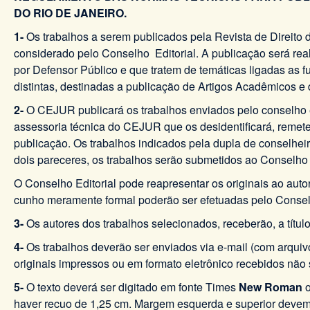
DO RIO DE JANEIRO.
1-
Os trabalhos a serem publicados pela Revista de Direito d
considerado pelo Conselho Editorial. A publicação será rea
por Defensor Público e que tratem de temáticas ligadas as f
distintas, destinadas a publicação de Artigos Acadêmicos e
2-
O CEJUR publicará os trabalhos enviados pelo conselho e
assessoria técnica do CEJUR que os desidentificará, remete
publicação. Os trabalhos indicados pela dupla de conselhei
dois pareceres, os trabalhos serão submetidos ao Conselho E
O Conselho Editorial pode reapresentar os originais ao aut
cunho meramente formal poderão ser efetuadas pelo Conselh
3-
Os autores dos trabalhos selecionados, receberão, a título
4-
Os trabalhos deverão ser enviados via e-mail (com arqui
originais impressos ou em formato eletrônico recebidos não
5-
O texto deverá ser digitado em fonte Times
New Roman
haver recuo de 1,25 cm. Margem esquerda e superior devem te