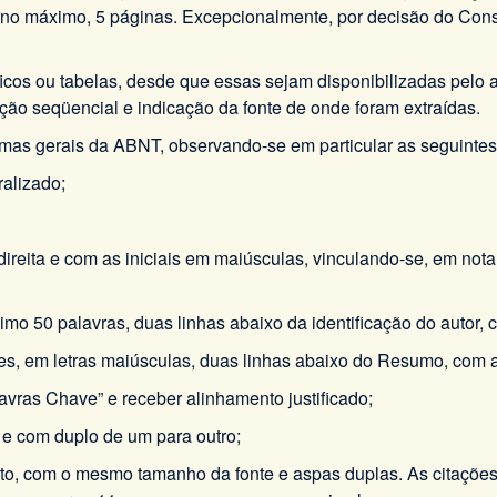
, no máximo, 5 páginas. Excepcionalmente, por decisão do Cons
icos ou tabelas, desde que essas sejam disponibilizadas pelo a
o seqüencial e indicação da fonte de onde foram extraídas.
ormas gerais da ABNT, observando-se em particular as seguint
ralizado;
 direita e com as iniciais em maiúsculas, vinculando-se, em not
mo 50 palavras, duas linhas abaixo da identificação do autor, c
ões, em letras maiúsculas, duas linhas abaixo do Resumo, com a
lavras Chave” e receber alinhamento justificado;
o e com duplo de um para outro;
texto, com o mesmo tamanho da fonte e aspas duplas. As citaçõe