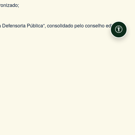
ronizado;
 Defensoria Pública”, consolidado pelo conselho editorial
Acessib