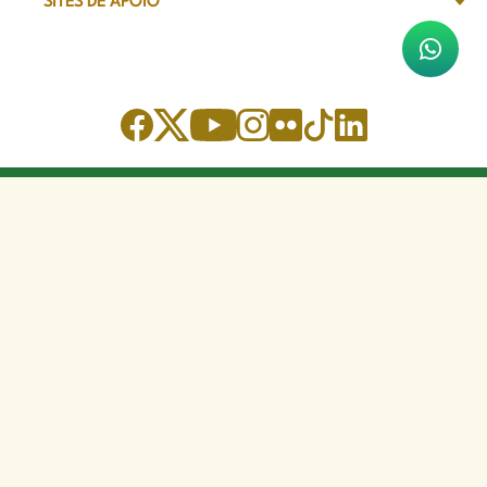
SITES DE APOIO
Sede Administrativa
Avenida Marechal Câmara, 314
CEP 20020-080 - Centro, RJ
Tel: (21) 2332-6224
Faça o download de nosso aplicativo
App Store
Google Play