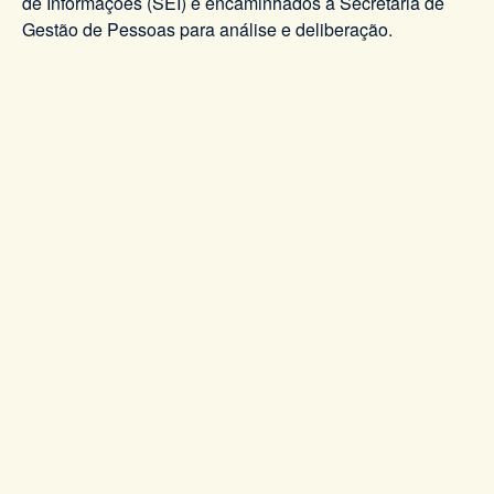
de Informações (SEI) e encaminhados à Secretaria de
Gestão de Pessoas para análise e deliberação.
Art. 13
. Esta Resolução entrará em vigor em 1º de
novembro de 2025, revogando-se as disposições em
sentido contrário, especialmente a Resolução DPGERJ
nº 987, 04 de junho de 2019 e a Resolução DPGERJ nº
1307, de 11 de dezembro de 2024.
Rio de Janeiro, 23 de setembro de 2025.
PAULO VINÍCIUS COZZOLINO ABRAHÃO
Defensor Público-Geral do Estado do Rio de Janeiro