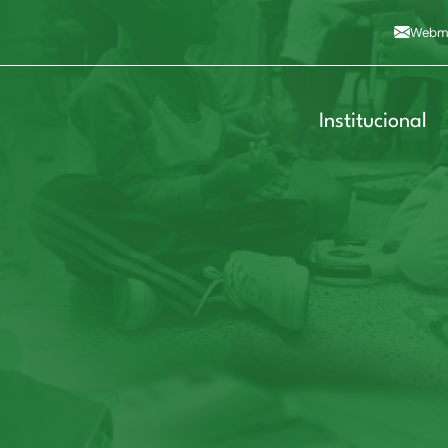
Alto contraste
A
Aumentar fonte
A
Dimin
3
Alt+4
Alt+6
Webma
Institucional