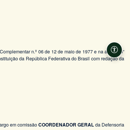
i Complementar n.º 06 de 12 de maio de 1977 e na alínea “b”
Acessib
nstituição da República Federativa do Brasil com redação da
 cargo em comissão
COORDENADOR GERAL
da Defensoria