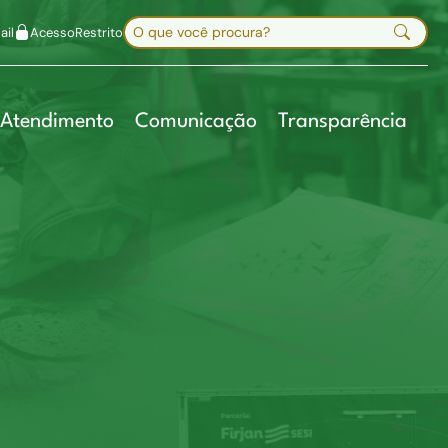
uir fonte
Mapa do site
Alt+7
Buscar no site
il
Acesso
Restrito
Digite sua busca e pressione Enter
Atendimento
Comunicação
Transparência