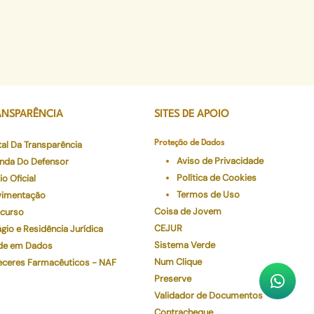
ANSPARÊNCIA
SITES DE APOIO
tal Da Transparência
Proteção de Dados
Aviso de Privacidade
nda Do Defensor
Política de Cookies
io Oficial
Termos de Uso
imentação
Coisa de Jovem
curso
CEJUR
gio e Residência Jurídica
Sistema Verde
de em Dados
Num Clique
eceres Farmacêuticos - NAF
Preserve
Validador de Documentos
Contracheque