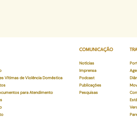
COMUNICAÇÃO
TR
Notícias
Por
o
Imprensa
Age
es Vítimas de Violência Doméstica
Podcast
Diár
tos
Publicações
Mov
Documentos para Atendimento
Pesquisas
Con
os
Está
o
Ver
to
Par