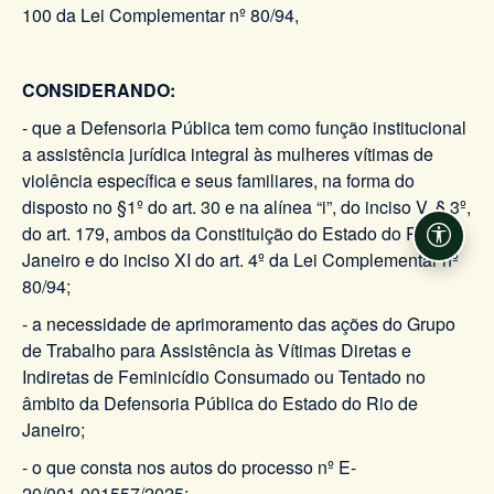
100 da Lei Complementar nº 80/94,
CONSIDERANDO:
- que a Defensoria Pública tem como função institucional
a assistência jurídica integral às mulheres vítimas de
violência específica e seus familiares, na forma do
disposto no §1º do art. 30 e na alínea “i”, do inciso V, § 3º,
do art. 179, ambos da Constituição do Estado do Rio de
Acessi
Janeiro e do inciso XI do art. 4º da Lei Complementar nº
80/94;
- a necessidade de aprimoramento das ações do Grupo
de Trabalho para Assistência às Vítimas Diretas e
Indiretas de Feminicídio Consumado ou Tentado no
âmbito da Defensoria Pública do Estado do Rio de
Janeiro;
- o que consta nos autos do processo nº E-
20/001.001557/2025;