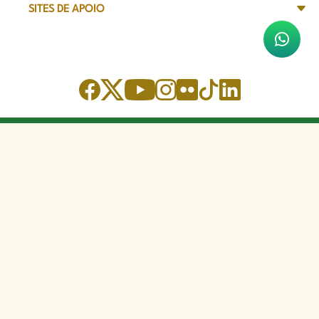
SITES DE APOIO
Sede Administrativa
Avenida Marechal Câmara, 314
CEP 20020-080 - Centro, RJ
Tel: (21) 2332-6224
Faça o download de nosso aplicativo
App Store
Google Play