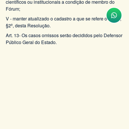
científicos ou institucionais a condição de membro do
Fórum;
V - manter atualizado o cadastro a que se refere o art. 5º,
§2º, desta Resolução.
Art. 13- Os casos omissos serão decididos pelo Defensor
Público Geral do Estado.
Art. 14 - Esta Resolução entrará em vigor na data de sua
publicação, revogadas as disposições em contrário.
Rio de Janeiro, 31 de julho de 2012
NILSON BRUNO FILHO
Defensor Público Geral do Estado