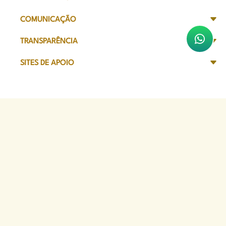
COMUNICAÇÃO
TRANSPARÊNCIA
SITES DE APOIO
Sede Administrativa
Avenida Marechal Câmara, 314
CEP 20020-080 - Centro, RJ
Tel: (21) 2332-6224