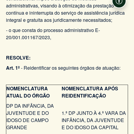
Acessi
administrativas, visando à otimização da prestação
contínua e ininterrupta do serviço de assistência jurídica
integral e gratuita aos juridicamente necessitados;
- o que consta do processo administrativo E-
20/001.001167/2023,
RESOLVE:
Art. 1º
- Reidentificar os seguintes órgãos de atuação:
NOMENCLATURA
NOMENCLATURA APÓS
ATUAL DO ÓRGÃO
REIDENTIFICAÇÃO
DP DA INFÂNCIA, DA
JUVENTUDE E DO
1.ª DP JUNTO À 4.ª VARA DA
IDOSO DE CAMPO
INFÂNCIA, DA JUVENTUDE
GRANDE
E DO IDOSO DA CAPITAL