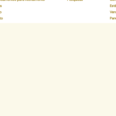
os
Está
o
Ver
to
Par