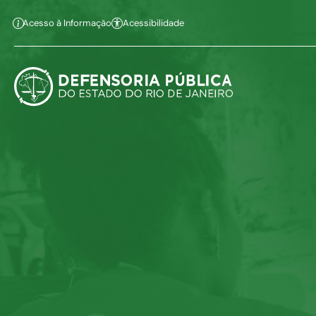
Pular para o conteúdo principal
Ir ao conteúdo
Ir ao menu
Ir à busca
Alt+1
Alt+2
Alt+
Acesso à Informação
Acessibilidade