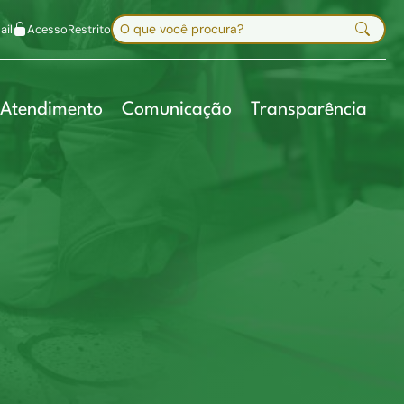
uir fonte
Mapa do site
Alt+7
Buscar no site
il
Acesso
Restrito
Digite sua busca e pressione Enter
Atendimento
Comunicação
Transparência