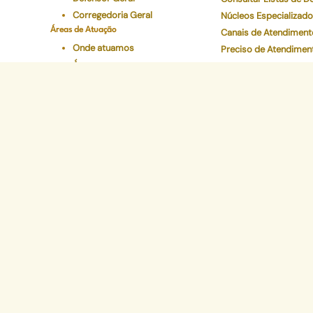
Corregedoria Geral
Núcleos Especializad
Áreas de Atuação
Canais de Atendiment
Onde atuamos
Preciso de Atendimen
Áreas
Carta de Serviços
Conselho Superior
Ouvidoria Geral
Legislações
Programas Institucionais
Justiça Itinerante
Defensoria Ativa
Eventos
Educação Em Direitos
Acelerando a Escolaridade