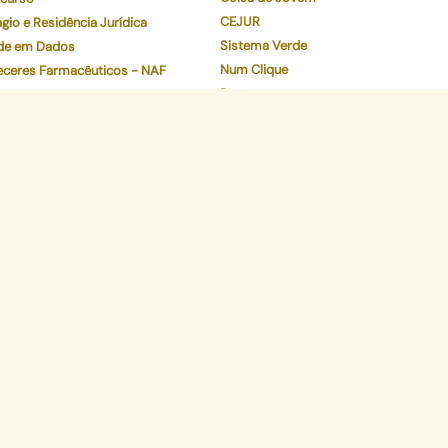
CEJUR
gio e Residência Jurídica
Sistema Verde
de em Dados
Num Clique
eceres Farmacêuticos - NAF
Preserve
Validador de Documentos
Contracheque
Pec