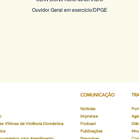
Ouvidor Geral em exercício/DPGE
COMUNICAÇÃO
TR
Notícias
Por
o
Imprensa
Age
es Vítimas de Violência Doméstica
Podcast
Diár
tos
Publicações
Mov
Documentos para Atendimento
Pesquisas
Con