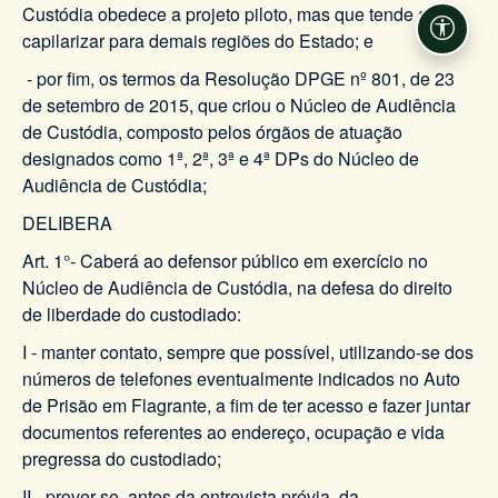
Custódia obedece a projeto piloto, mas que tende a se
Acessi
capilarizar para demais regiões do Estado; e
- por fim, os termos da Resolução DPGE nº 801, de 23
de setembro de 2015, que criou o Núcleo de Audiência
de Custódia, composto pelos órgãos de atuação
designados como 1ª, 2ª, 3ª e 4ª DPs do Núcleo de
Audiência de Custódia;
DELIBERA
Art. 1°- Caberá ao defensor público em exercício no
Núcleo de Audiência de Custódia, na defesa do direito
de liberdade do custodiado:
I - manter contato, sempre que possível, utilizando-se dos
números de telefones eventualmente indicados no Auto
de Prisão em Flagrante, a fim de ter acesso e fazer juntar
documentos referentes ao endereço, ocupação e vida
pregressa do custodiado;
II - prover-se, antes da entrevista prévia, da