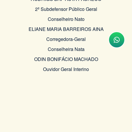
2º Subdefensor Público Geral
Conselheiro Nato
ELIANE MARIA BARREIROS AINA
Corregedora-Geral
Conselheira Nata
ODIN BONIFÁCIO MACHADO
Ouvidor Geral Interino
ANGELA THEREZA HAUSSMANN MOURA BRITO
CLAUDIA DALTRO COSTA MATOS
GEÓRGIA VIEIRA PINTOS CABEÇOS
LEANDRO SANTIAGO MORETTI
RÔMULO SOUZA DE ARAÚJO
THAIS MOYA