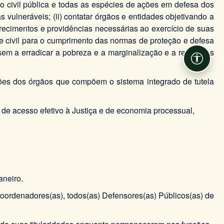
ção civil pública e todas as espécies de ações em defesa dos
vulneráveis; (ii) contatar órgãos e entidades objetivando a
larecimentos e providências necessárias ao exercício de suas
dade civil para o cumprimento das normas de proteção e defesa
isem a erradicar a pobreza e a marginalização e a reduzir as
Acessib
ções dos órgãos que compõem o sistema integrado de tutela
e acesso efetivo à Justiça e de economia processual,
neiro.
oordenadores(as), todos(as) Defensores(as) Públicos(as) de