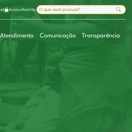
uir fonte
Mapa do site
Alt+7
Buscar no site
il
Acesso
Restrito
Digite sua busca e pressione Enter
Atendimento
Comunicação
Transparência