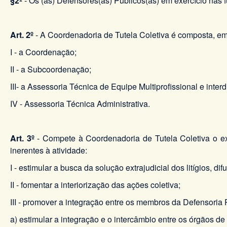
§2º
- Os (as) Defensores(as) Públicos(as) em exercício nas
Art. 2º
- A Coordenadoria de Tutela Coletiva é composta, em 
I - a Coordenação;
II - a Subcoordenação;
III- a Assessoria Técnica de Equipe Multiprofissional e interdi
IV - Assessoria Técnica Administrativa.
Art. 3º
- Compete à Coordenadoria de Tutela Coletiva o exer
inerentes à atividade:
I - estimular a busca da solução extrajudicial dos litígios,
II - fomentar a interiorização das ações coletiva;
III - promover a integração entre os membros da Defensoria 
a) estimular a integração e o intercâmbio entre os órgãos d