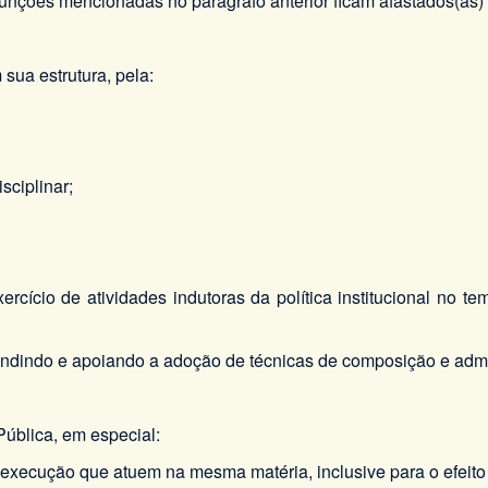
 funções mencionadas no parágrafo anterior ficam afastados(as
sua estrutura, pela:
sciplinar;
cício de atividades indutoras da política institucional no tem
 difundindo e apoiando a adoção de técnicas de composição e admi
Pública, em especial:
e execução que atuem na mesma matéria, inclusive para o efeito