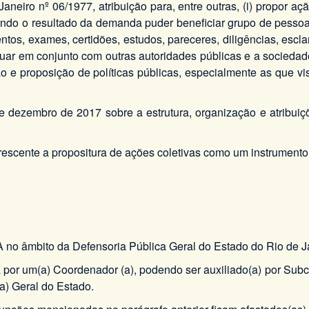
neiro nº 06/1977, atribuição para, entre outras, (i) propor a
ando o resultado da demanda puder beneficiar grupo de pessoas 
ntos, exames, certidões, estudos, pareceres, diligências, esc
os, atuar em conjunto com outras autoridades públicas e a socie
ão e proposição de políticas públicas, especialmente as que v
 dezembro de 2017 sobre a estrutura, organização e atribui
cente a propositura de ações coletivas como um instrumento d
mbito da Defensoria Pública Geral do Estado do Rio de Ja
por um(a) Coordenador (a), podendo ser auxiliado(a) por Subc
a) Geral do Estado.