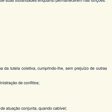
) de suas titularidades enquanto permanecerem nas funções.
a da tutela coletiva, cumprindo-lhe, sem prejuízo de outras
nistração de conflitos;
 de atuação conjunta, quando cabível;