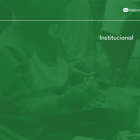
Alto contraste
A
Aumentar fonte
A
Dimin
3
Alt+4
Alt+6
Webma
Institucional