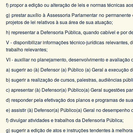
f) propor a edição ou alteração de leis e normas técnicas 
g) prestar auxílio à Assessoria Parlamentar no permanent
projetos de lei relativos à sua área de sua atuação;
h) representar a Defensoria Pública, quando cabível e por 
V - disponibilizar informações técnico-jurídicas relevantes,
trabalho relevantes;
VI - auxiliar no planejamento, desenvolvimento e avaliação 
a) sugerir ao (à) Defensor (a) Público (a) Geral a execução 
b) sugerir a realização de cursos, palestras, audiências púb
c) apresentar (à) Defensor(a) Público(a) Geral sugestões para
d) responder pela efetivação dos planos e programas de sua
e) assistir (à) Defensor(a) Público(a) Geral no desempenho 
f) divulgar atividades e trabalhos da Defensoria Pública;
g) sugerir a edição de atos e instruções tendentes à melhor