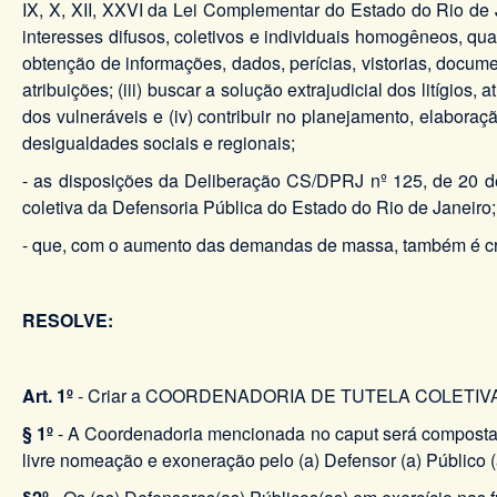
IX, X, XII, XXVI da Lei Complementar do Estado do Rio de Ja
interesses difusos, coletivos e individuais homogêneos, qu
obtenção de informações, dados, perícias, vistorias, docume
atribuições; (iii) buscar a solução extrajudicial dos litígi
dos vulneráveis e (iv) contribuir no planejamento, elaboraç
desigualdades sociais e regionais;
- as disposições da Deliberação CS/DPRJ nº 125, de 20 de
coletiva da Defensoria Pública do Estado do Rio de Janeiro;
- que, com o aumento das demandas de massa, também é cres
RESOLVE:
Art. 1º
- Criar a COORDENADORIA DE TUTELA COLETIVA no â
§ 1º
- A Coordenadoria mencionada no caput será composta 
livre nomeação e exoneração pelo (a) Defensor (a) Público (