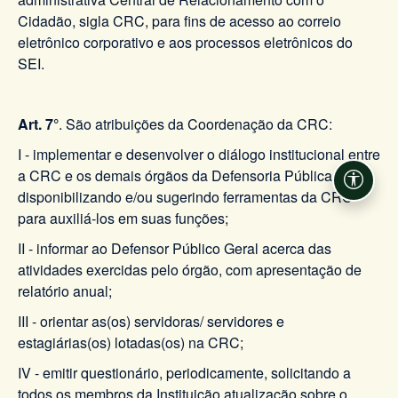
Cidadão, sigla CRC, para fins de acesso ao correio
eletrônico corporativo e aos processos eletrônicos do
SEI.
Art. 7°
. São atribuições da Coordenação da CRC:
I - implementar e desenvolver o diálogo institucional entre
a CRC e os demais órgãos da Defensoria Pública,
Acessi
disponibilizando e/ou sugerindo ferramentas da CRC
para auxiliá-los em suas funções;
II - informar ao Defensor Público Geral acerca das
atividades exercidas pelo órgão, com apresentação de
relatório anual;
III - orientar as(os) servidoras/ servidores e
estagiárias(os) lotadas(os) na CRC;
IV - emitir questionário, periodicamente, solicitando a
todos os membros da Instituição atualização sobre o