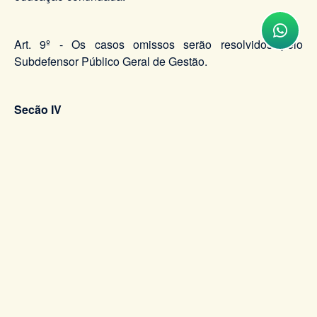
Art. 9º - Os casos omissos serão resolvidos pelo
Subdefensor Público Geral de Gestão.
Seção IV
Das Disposições Finais e Transitórias
Art. 10 - A evolução dos(as) servidores(as) na carreira, no
ano de 2022, dar-se-á considerando exclusivamente:
I – certificado de participação e aprovação nos cursos de
capacitação do Sistema SEI ou VERDE EAD disponível
no Programa de Educação Continuada (PEC), ou
II - participação nas comissões referidas nos parágrafos
3º e 4º do art. 5º desta Resolução.
Parágrafo único. A comprovação do cumprimento do
previsto nos incisos deste artigo deverá ser realizada até