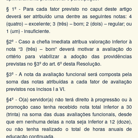
§ 1º - Para cada fator previsto no caput deste artigo
deverá ser atribuído uma dentre as seguintes notas: 4
(quatro) – excelente; 3 (três) – bom; 2 (dois) – regular; ou
1 (um) - insuficiente.
§2º - Caso a chefia imediata atribua valoração inferior à
nota “3 (três) – bom” deverá motivar a avaliação do
critério para viabilizar a adoção das providências
previstas no §3º do art. 6º desta Resolução.
§3º - A nota da avaliação funcional será composta pela
soma das notas atribuídas a cada fator de avaliação
previstos nos incisos I a VI.
§4º - O(a) servidor(a) não terá direito à progressão ou à
promoção caso tenha recebido nota total inferior a 30
(trinta) na soma das duas avaliações funcionais, desde
que em nenhuma delas a nota seja inferior a 12 (doze),
ou não tenha realizado o total de horas anuais de
educação continuada.