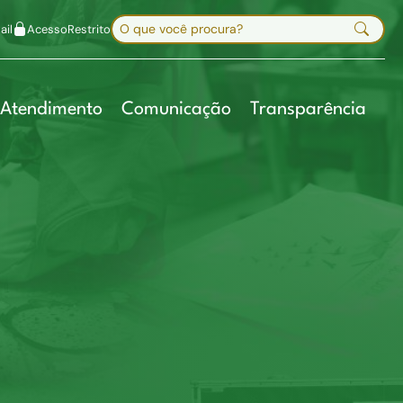
uir fonte
Mapa do site
Alt+7
Buscar no site
il
Acesso
Restrito
Digite sua busca e pressione Enter
Atendimento
Comunicação
Transparência