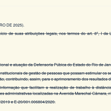
O DE 2025).
cício de suas atribuições legais, nos termos do art. 8º, I d
ional e atuação da Defensoria Púbica do Estado do Rio de Jan
 institucionais de gestão de pessoas que possam estimular os se
ão, contribuindo, assim, para o aprimoramento dos resultados d
 informação que facilitam a realização de trabalho à distâ
es administrativas localizadas na Avenida Marechal Câmara, nº
2/2019 e E-20/001.006804/2020.