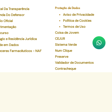
tal Da Transparência
Proteção de Dados
Aviso de Privacidade
nda Do Defensor
Política de Cookies
io Oficial
Termos de Uso
imentação
Coisa de Jovem
curso
CEJUR
gio e Residência Jurídica
Sistema Verde
de em Dados
Num Clique
eceres Farmacêuticos - NAF
Preserve
Validador de Documentos
Contracheque
Pec