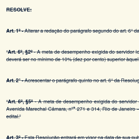
RESOLVE:
Art. 1º -
Alterar a redação do parágrafo segundo do art. 6°
“
Art. 6º, §2º
- A meta de desempenho exigida do servidor lo
deverá ser no mínimo de 10% (dez por cento) superior àque
Art. 2° -
Acrescentar o parágrafo quinto no art. 6° da Reso
“
Art. 6º, §5º
- A meta de desempenho exigida do servidor q
s
Avenida Marechal Câmara, nº
271 e 314, Rio de Janeiro –
edital.”
Art. 3º -
Esta Resolução entrará em vigor na data de sua pub