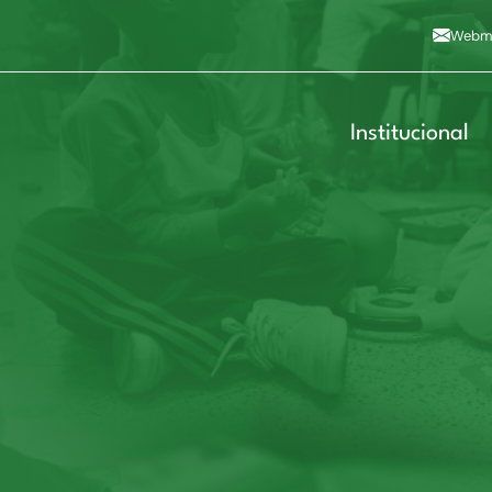
Alto contraste
A
Aumentar fonte
A
Dimin
3
Alt+4
Alt+6
Webma
Institucional