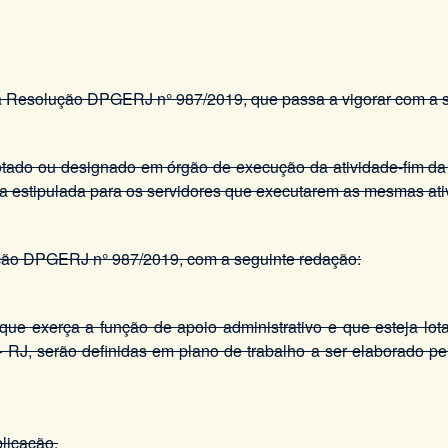
 da Resolução DPGERJ n° 987/2019, que passa a vigorar com a 
tado ou designado em órgão de execução da atividade-fim da 
la estipulada para os servidores que executarem as mesmas at
lução DPGERJ n° 987/2019, com a seguinte redação:
ue exerça a função de apoio administrativo e que esteja lot
 RJ, serão definidas em plano de trabalho a ser elaborado pel
licação.