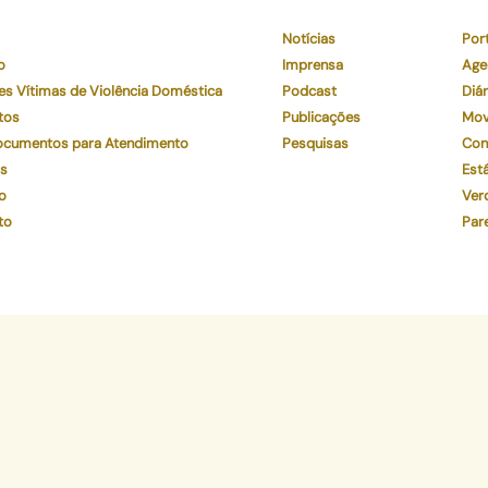
Notícias
Por
o
Imprensa
Age
es Vítimas de Violência Doméstica
Podcast
Diár
tos
Publicações
Mov
Documentos para Atendimento
Pesquisas
Con
os
Está
o
Ver
to
Par