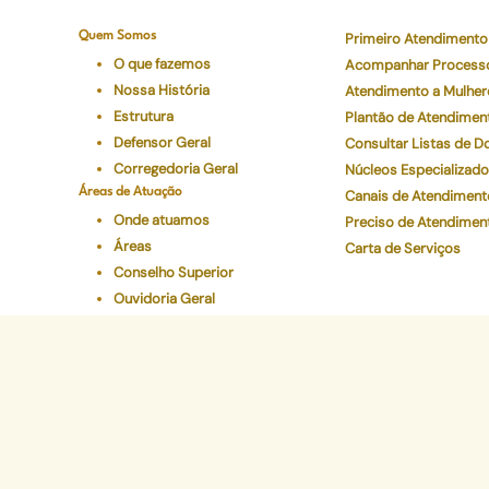
Quem Somos
Primeiro Atendimento
O que fazemos
Acompanhar Process
Nossa História
Atendimento a Mulher
Estrutura
Plantão de Atendimen
Defensor Geral
Consultar Listas de 
Corregedoria Geral
Núcleos Especializad
Áreas de Atuação
Canais de Atendiment
Onde atuamos
Preciso de Atendimen
Áreas
Carta de Serviços
Conselho Superior
Ouvidoria Geral
Legislações
Programas Institucionais
Justiça Itinerante
Defensoria Ativa
Eventos
Educação Em Direitos
Acelerando a Escolaridade