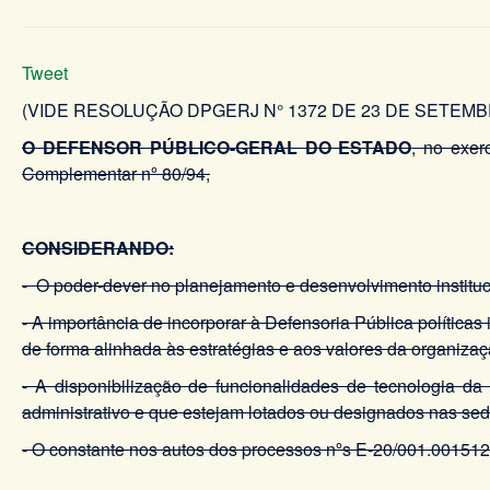
Tweet
(VIDE RESOLUÇÃO DPGERJ N° 1372 DE 23 DE SETEMBR
O DEFENSOR PÚBLICO-GERAL DO ESTADO
, no exer
Complementar nº 80/94,
CONSIDERANDO:
- O poder-dever no planejamento e desenvolvimento instituc
- A importância de incorporar à Defensoria Pública políticas
de forma alinhada às estratégias e aos valores da organizaç
- A disponibilização de funcionalidades de tecnologia da
administrativo e que estejam lotados ou designados nas sed
- O constante nos autos dos processos nºs E-20/001.00151