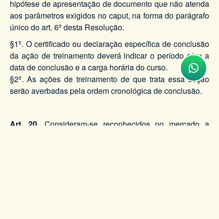
hipótese de apresentação de documento que não atenda
aos parâmetros exigidos no caput, na forma do parágrafo
único do art. 6º desta Resolução.
§1º. O certificado ou declaração específica de conclusão
da ação de treinamento deverá indicar o período e/ou a
data de conclusão e a carga horária do curso.
§2º. As ações de treinamento de que trata essa seção
serão averbadas pela ordem cronológica de conclusão.
Art. 20.
Consideram-se reconhecidos no mercado a
instituição ou o(a) profissional que comprovar
atendimento a um dos seguintes requisitos:
I - constituir-se entidade educacional das esferas
públicas, de quaisquer níveis de ensino;
II - vincular-se, na condição de docente ou