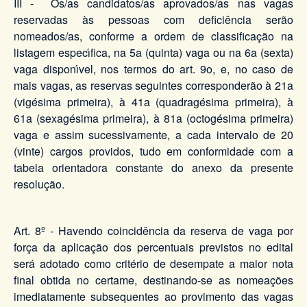
III - Os/as candidatos/as aprovados/as nas vagas
reservadas às pessoas com deficiência serão
nomeados/as, conforme a ordem de classificação na
listagem especı́fica, na 5a (quinta) vaga ou na 6a (sexta)
vaga disponı́vel, nos termos do art. 9o, e, no caso de
mais vagas, as reservas seguintes corresponderão à 21a
(vigésima primeira), à 41a (quadragésima primeira), à
61a (sexagésima primeira), à 81a (octogésima primeira)
vaga e assim sucessivamente, a cada intervalo de 20
(vinte) cargos providos, tudo em conformidade com a
tabela orientadora constante do anexo da presente
resolução.
Art. 8º - Havendo coincidência da reserva de vaga por
força da aplicação dos percentuais previstos no edital
será adotado como critério de desempate a maior nota
final obtida no certame, destinando-se as nomeações
imediatamente subsequentes ao provimento das vagas