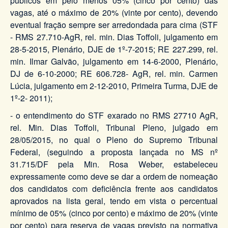
públicos em pelo menos 05% (cinco por cento) das
vagas, até o máximo de 20% (vinte por cento), devendo
eventual fração sempre ser arredondada para cima (STF
- RMS 27.710-AgR, rel. min. Dias Toffoli, julgamento em
28-5-2015, Plenário, DJE de 1º-7-2015; RE 227.299, rel.
min. Ilmar Galvão, julgamento em 14-6-2000, Plenário,
DJ de 6-10-2000; RE 606.728- AgR, rel. min. Carmen
Lúcia, julgamento em 2-12-2010, Primeira Turma, DJE de
1º-2- 2011);
- o entendimento do STF exarado no RMS 27710 AgR,
rel. Min. Dias Toffoli, Tribunal Pleno, julgado em
28/05/2015, no qual o Pleno do Supremo Tribunal
Federal, (seguindo a proposta lançada no MS nº
31.715/DF pela Min. Rosa Weber, estabeleceu
expressamente como deve se dar a ordem de nomeação
dos candidatos com deficiência frente aos candidatos
aprovados na lista geral, tendo em vista o percentual
mínimo de 05% (cinco por cento) e máximo de 20% (vinte
por cento) para reserva de vagas previsto na normativa