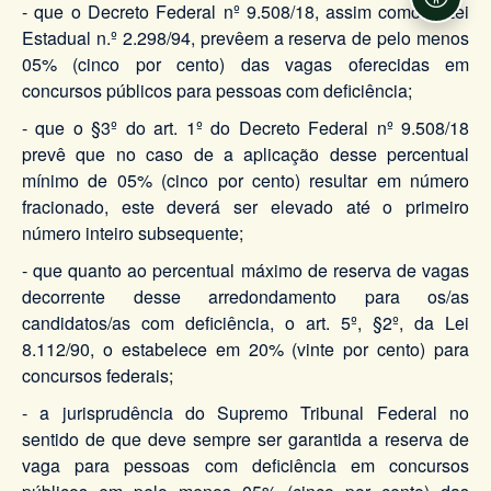
Acessi
- que o Decreto Federal nº 9.508/18, assim como a Lei
Estadual n.º 2.298/94, prevêem a reserva de pelo menos
05% (cinco por cento) das vagas oferecidas em
concursos públicos para pessoas com deficiência;
- que o §3º do art. 1º do Decreto Federal nº 9.508/18
prevê que no caso de a aplicação desse percentual
mínimo de 05% (cinco por cento) resultar em número
fracionado, este deverá ser elevado até o primeiro
número inteiro subsequente;
- que quanto ao percentual máximo de reserva de vagas
decorrente desse arredondamento para os/as
candidatos/as com deficiência, o art. 5º, §2º, da Lei
8.112/90, o estabelece em 20% (vinte por cento) para
concursos federais;
- a jurisprudência do Supremo Tribunal Federal no
sentido de que deve sempre ser garantida a reserva de
vaga para pessoas com deficiência em concursos