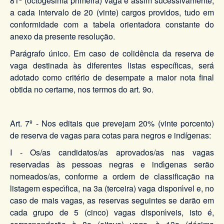
81ª (octogésima primeira) vaga e assim sucessivamente,
a cada intervalo de 20 (vinte) cargos providos, tudo em
conformidade com a tabela orientadora constante do
anexo da presente resolução.
Parágrafo único. Em caso de colidência da reserva de
vaga destinada às diferentes listas específicas, será
adotado como critério de desempate a maior nota final
obtida no certame, nos termos do art. 9o.
Art. 7º - Nos editais que prevejam 20% (vinte porcento)
de reserva de vagas para cotas para negros e indígenas:
I - Os/as candidatos/as aprovados/as nas vagas
reservadas às pessoas negras e indı́genas serão
nomeados/as, conforme a ordem de classificação na
listagem especı́fica, na 3a (terceira) vaga disponı́vel e, no
caso de mais vagas, as reservas seguintes se darão em
cada grupo de 5 (cinco) vagas disponı́veis, isto é,