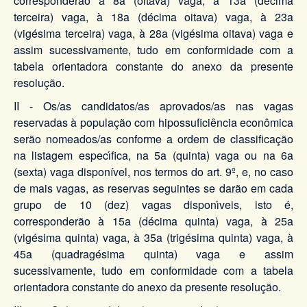
corresponderão à 8a (oitava) vaga, à 13a (décima
terceira) vaga, à 18a (décima oitava) vaga, à 23a
(vigésima terceira) vaga, à 28a (vigésima oitava) vaga e
assim sucessivamente, tudo em conformidade com a
tabela orientadora constante do anexo da presente
resolução.
II - Os/as candidatos/as aprovados/as nas vagas
reservadas à população com hipossuficiência econômica
serão nomeados/as conforme a ordem de classificação
na listagem especı́fica, na 5a (quinta) vaga ou na 6a
(sexta) vaga disponível, nos termos do art. 9º, e, no caso
de mais vagas, as reservas seguintes se darão em cada
grupo de 10 (dez) vagas disponı́veis, isto é,
corresponderão à 15a (décima quinta) vaga, à 25a
(vigésima quinta) vaga, à 35a (trigésima quinta) vaga, à
45a (quadragésima quinta) vaga e assim
sucessivamente, tudo em conformidade com a tabela
orientadora constante do anexo da presente resolução.