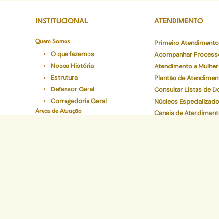
INSTITUCIONAL
ATENDIMENTO
Quem Somos
Primeiro Atendimento
O que fazemos
Acompanhar Process
Nossa História
Atendimento a Mulher
Estrutura
Plantão de Atendimen
Defensor Geral
Consultar Listas de 
Corregedoria Geral
Núcleos Especializad
Áreas de Atuação
Canais de Atendiment
Onde atuamos
Preciso de Atendimen
Áreas
Carta de Serviços
Conselho Superior
Ouvidoria Geral
Legislações
Programas Institucionais
Justiça Itinerante
Defensoria Ativa
Eventos