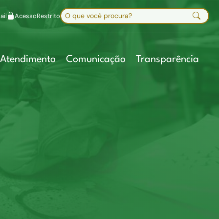
uir fonte
Mapa do site
Alt+7
Buscar no site
il
Acesso
Restrito
Digite sua busca e pressione Enter
Atendimento
Comunicação
Transparência