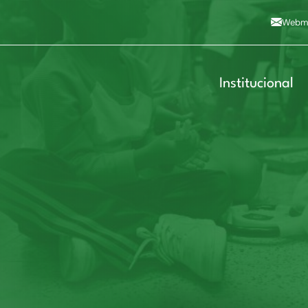
Alto contraste
A
Aumentar fonte
A
Dimin
3
Alt+4
Alt+6
Webma
Institucional