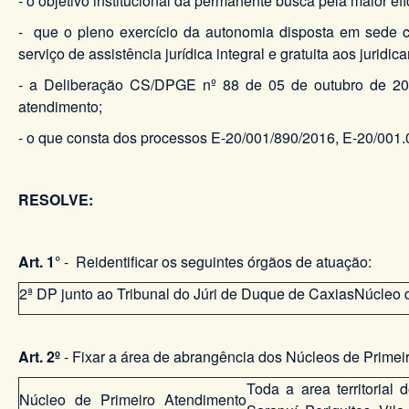
- o objetivo institucional da permanente busca pela maior ef
- que o pleno exercício da autonomia disposta em sede co
serviço de assistência jurídica integral e gratuita aos juridi
- a Deliberação CS/DPGE nº 88 de 05 de outubro de 2012
atendimento;
- o que consta dos processos E-20/001/890/2016, E-20/00
RESOLVE:
Art. 1°
- Reidentificar os seguintes órgãos de atuação:
2ª DP junto ao Tribunal do Júri de Duque de Caxias
Núcleo 
Art. 2º
- Fixar a área de abrangência dos Núcleos de Prime
Toda a area territorial
Núcleo de Primeiro Atendimento