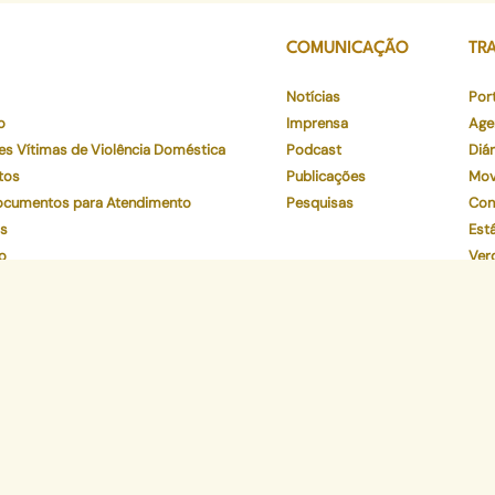
COMUNICAÇÃO
TR
Notícias
Por
o
Imprensa
Age
es Vítimas de Violência Doméstica
Podcast
Diár
tos
Publicações
Mov
Documentos para Atendimento
Pesquisas
Con
os
Está
o
Ver
to
Par