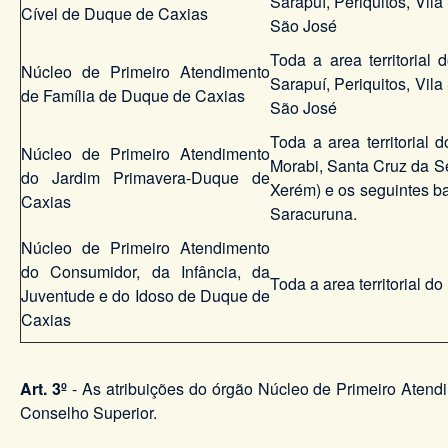
Sarapuí, Periquitos, Vil
Cível de Duque de Caxias
São José
Toda a area territorial
Núcleo de Primeiro Atendimento
Sarapuí, Periquitos, Vil
de Família de Duque de Caxias
São José
Toda a area territorial
Núcleo de Primeiro Atendimento
Morabi, Santa Cruz da Se
do Jardim Primavera-Duque de
Xerém) e os seguintes ba
Caxias
Saracuruna.
Núcleo de Primeiro Atendimento
do Consumidor, da Infância, da
Toda a area territorial 
Juventude e do Idoso de Duque de
Caxias
Art. 3º
- As atribuições do órgão Núcleo de Primeiro Atend
Conselho Superior.