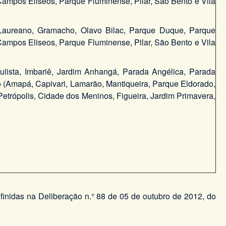
: Campos Eliseos, Parque Fluminense, Pilar, São Bento e Vila
or Laureano, Gramacho, Olavo Bilac, Parque Duque, Parque
: Campos Eliseos, Parque Fluminense, Pilar, São Bento e Vila
Paulista, Imbariê, Jardim Anhangá, Parada Angélica, Parada
to (Amapá, Capivari, Lamarão, Mantiqueira, Parque Eldorado,
Petrópolis, Cidade dos Meninos, Figueira, Jardim Primavera,
inidas na Deliberação n.° 88 de 05 de outubro de 2012, do