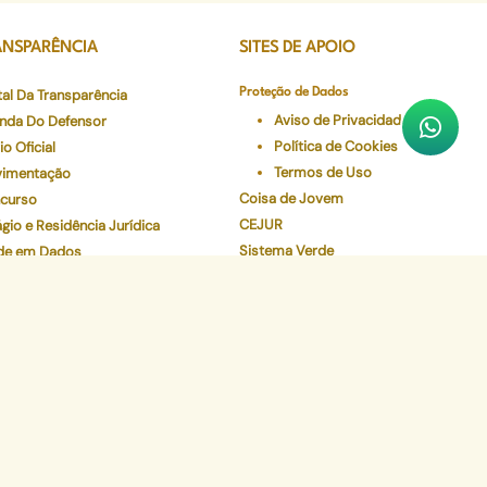
ANSPARÊNCIA
SITES DE APOIO
tal Da Transparência
Proteção de Dados
Aviso de Privacidade
nda Do Defensor
Política de Cookies
io Oficial
Termos de Uso
imentação
Coisa de Jovem
curso
CEJUR
gio e Residência Jurídica
Sistema Verde
de em Dados
Num Clique
eceres Farmacêuticos - NAF
Preserve
Validador de Documentos
Contracheque
Pec