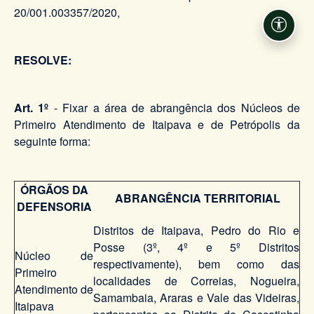
20/001.003357/2020,
Acessi
RESOLVE:
Art. 1º
- Fixar a área de abrangência dos Núcleos de
Primeiro Atendimento de Itaipava e de Petrópolis da
seguinte forma:
ÓRGÃOS DA
ABRANGÊNCIA TERRITORIAL
DEFENSORIA
Distritos de Itaipava, Pedro do Rio e
Posse (3º, 4º e 5º Distritos
Núcleo de
respectivamente), bem como das
Primeiro
localidades de Correias, Nogueira,
Atendimento de
Samambaia, Araras e Vale das Videiras,
Itaipava