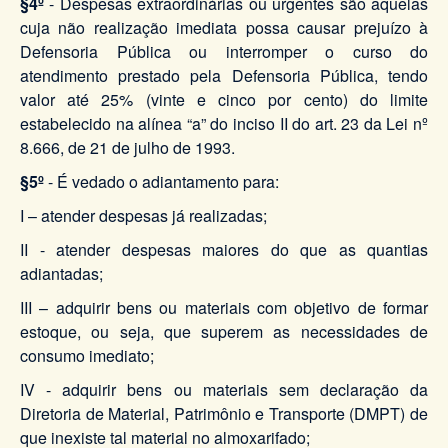
§4º
- Despesas extraordinárias ou urgentes são aquelas
cuja não realização imediata possa causar prejuízo à
Defensoria Pública ou interromper o curso do
atendimento prestado pela Defensoria Pública, tendo
valor até 25% (vinte e cinco por cento) do limite
estabelecido na alínea “a” do inciso II do art. 23 da Lei nº
8.666, de 21 de julho de 1993.
§5º
- É vedado o adiantamento para:
I – atender despesas já realizadas;
II - atender despesas maiores do que as quantias
adiantadas;
III – adquirir bens ou materiais com objetivo de formar
estoque, ou seja, que superem as necessidades de
consumo imediato;
IV - adquirir bens ou materiais sem declaração da
Diretoria de Material, Patrimônio e Transporte (DMPT) de
que inexiste tal material no almoxarifado;