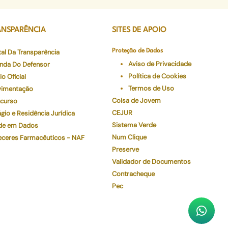
ANSPARÊNCIA
SITES DE APOIO
tal Da Transparência
Proteção de Dados
Aviso de Privacidade
nda Do Defensor
Política de Cookies
io Oficial
Termos de Uso
imentação
Coisa de Jovem
curso
CEJUR
gio e Residência Jurídica
Sistema Verde
de em Dados
Num Clique
eceres Farmacêuticos - NAF
Preserve
Validador de Documentos
Contracheque
Pec