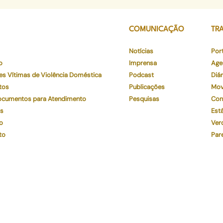
COMUNICAÇÃO
TR
Notícias
Por
o
Imprensa
Age
es Vítimas de Violência Doméstica
Podcast
Diár
tos
Publicações
Mov
Documentos para Atendimento
Pesquisas
Con
os
Está
o
Ver
to
Par