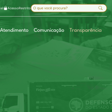
uir fonte
Mapa do site
Alt+7
Buscar no site
il
Acesso
Restrito
Digite sua busca e pressione Enter
Atendimento
Comunicação
Transparência