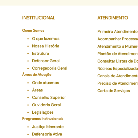
INSTITUCIONAL
ATENDIMENTO
Quem Somos
Primeiro Atendimento
O que fazemos
Acompanhar Process
Nossa História
Atendimento a Mulher
Estrutura
Plantão de Atendimen
Defensor Geral
Consultar Listas de 
Corregedoria Geral
Núcleos Especializad
Áreas de Atuação
Canais de Atendiment
Onde atuamos
Preciso de Atendimen
Áreas
Carta de Serviços
Conselho Superior
Ouvidoria Geral
Legislações
Programas Institucionais
Justiça Itinerante
Defensoria Ativa