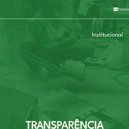
Alto contraste
A
Aumentar fonte
A
Dimin
3
Alt+4
Alt+6
Webma
Institucional
TRANSPARÊNCIA